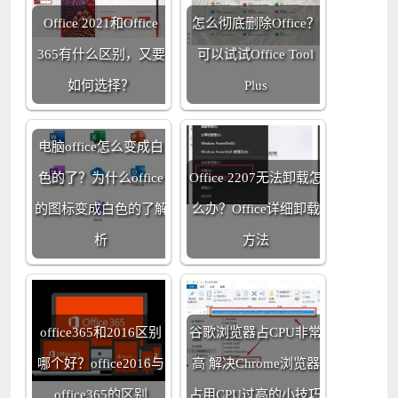
Office 2021和Office
怎么彻底删除Office？
365有什么区别，又要
可以试试Office Tool
如何选择？
Plus
电脑office怎么变成白
色的了？为什么office
Office 2207无法卸载怎
的图标变成白色的了解
么办？Office详细卸载
析
方法
office365和2016区别
谷歌浏览器占CPU非常
哪个好？office2016与
高 解决Chrome浏览器
office365的区别
占用CPU过高的小技巧