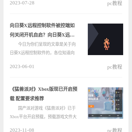
2023-07-28
pc教程
接着，小编就为各位带来了福昕PDF
编辑器压缩PDF文档大小的方法，让
我们一起来下文看看吧。 福昕
向日葵X远程控制软件被控端如
PDF编辑????
何关闭开机自启？向日葵X远程
控制软件被控端关闭开机自启的
今日为你们呈现的文章是关于向
日葵X远程控制软件的，各位知道向
方法
日葵X远程控制软件被控端如何关闭
2023-06-01
pc教程
开机自启吗?下文小编就为各位带来
了向日葵X远程控制软件被控端关闭
开机自启的方法，让我们一起来下文
《猛兽派对》Xbox版现已开启预
看看吧????
载 配置要求推荐
国产派对游戏《猛兽派对》已于
Xbox平台开启预载，预载游戏文件大
小为7.93GB。游戏将于9月20日正式
2023-11-08
pc教程