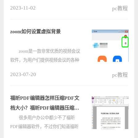
脸的按钮，这具体是什么功能？笑脸
2023-11-02
pc教程
按钮有什么用处？其实这是一个反馈
按钮，用户们要是不喜欢的话可以直
接的通过注册表来取消，下面就让本
zoom如何设置虚拟背景
站????
zoom是一款非常优质的视频会议
软件，为用户们提供视频会议的各种
功能，轻松操作，就可以轻松开启会
2023-07-20
pc教程
议，非常的方便，是各大企业必备的
工具。很多小伙伴想要在会议的时
候，去设置虚拟背景，那么要怎么操
福昕PDF编辑器怎样压缩PDF文
作呢????
档大小？福昕PDF编辑器压缩
PDF文档大小的方法
很多用户办公中都少不了福昕
PDF编辑器软件，不过你们知道福昕
PDF编辑器怎样压缩PDF文档大小吗?