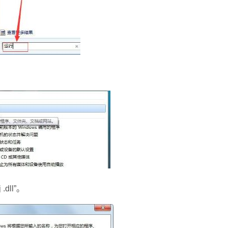
dll”。