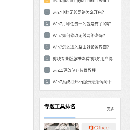
1
iPad和Mac上的Microsoft Word：在表中使用数学公式？
1
win7电脑无线网络怎么开启？
1
Win7打印任务一闪就没有了的解决方法
1
Win7如何修改无线网络密码?
1
Win7怎么进入路由器设置界面？
1
剪映专业版怎样查看“剪映”用户协议？剪映专业版查看“剪映”用户协议的方法
1
win11更改储存位置教程
1
Win7系统打开qq提示无法访问个人文件夹怎
专题工具排名
更多+