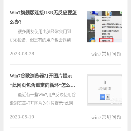
意，把软件设置为开机启动项了，这
也就是启动速度越来越慢的原因。对
Win7旗舰版连接USB无反应要怎
于????
么办？
很多朋友使用电脑经常会用到
USB设备，但是有的用户也会遇到
win7系统连接USB没反应的情况，这
2023-08-28
win7常见问题
是怎么回事？这种问题要怎么解决
呢？Win7旗舰版连接USB无反应要怎
么办？下面电脑系统之家小编来给大
Win7谷歌浏览器打开图片提示
家讲讲解决方????
“此网页包含重定向循环”怎么
办？
最近有一些Win7用户反映使用谷
歌浏览器打开图片的时候提示“此网
页包含重定向循环”的情况，那么碰
2023-05-19
win7常见问题
到这样的情况应该怎么解决呢，下面
咱们一起往下看，小编给大家带来了