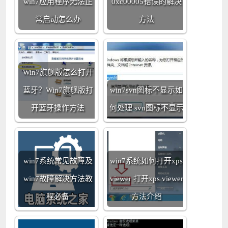
win7应用程序无法正
0xc00005错误的解决
常启动怎么办
方法
Win7旗舰版怎么打开
蓝牙？Win7旗舰版打
win7svn图标不显示如
开蓝牙操作方法
何处理 svn图标不显示
win7系统常见故障及
win7系统如何打开xps
win7故障解决方法教
viewer 打开xps viewer
程必备
方法介绍