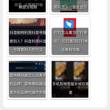
掉部分视频
照片怎么一张张显示
抖音如何利用抖音号搜
钉钉怎么置顶钉钉电
索别人？抖音利用抖音
话？-钉钉置顶钉钉电
号搜索别人的方法
话教程攻略
雷电模拟器怎么设置手
机品牌？雷电模拟器设
手机剪映智能补帧在哪
置手机品牌的操作步骤
里