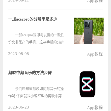
2024-08-21
App教程
频编辑功能，那怎么利用手机剪映只
导出音频mp3呢?手机剪映只保存音频
方法分享给大家。 手机剪映只保存音
一加ace2pro的分辨率是多少
频????
一加ace2pro是即将发售的一款性
价比非常高的手机，这款手机的分辨
率达到了1.5k属于中等水平，这样保
2023-08-08
App教程
证了看得清楚的同时又可以节省电
量，还是很不错的。 一加
ace2pro的分辨率是多少： 答：
剪映中剪音乐的方法步骤
2772x????
亲们想知道剪映如何剪音乐的操
作吗?下面就是小编整理的剪映中剪
音乐的方法步骤，赶紧来看看吧，希
2023-06-23
App教程
望能帮助到大家哦! 剪映中剪音