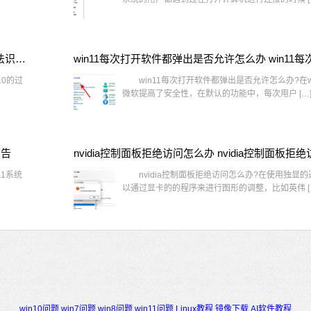
window10插网线为什么识别不了 win10网线插着却显示无法识别网络
10的过
win11每次打开软件都弹出是否允许怎么办?在wi
微软提高了安全性，在默认的功能中，每次用户 […
警告
1系统
nvidia控制面板拒绝访问怎么办?在使用独显
以通过显卡的的程序来进行图形的调整，比如英伟 [
win10问题
win7问题
win8问题
win11问题
Linux教程
镜像下载
AI软件教程