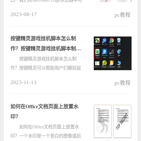
以使用Inprivate窗口，这样我们在冲
2023-08-17
pc教程
浪时就不会在Edge中留下任何隐私信
息，那么Inprivate窗口该怎么创建
呢？这里小编就给大家带来Edge浏
按键精灵游戏挂机脚本怎么制
览????
作？按键精灵游戏挂机脚本制作
教程
按键精灵游戏挂机脚本怎么制
作？按键精灵可以帮助用户们模拟鼠
标和键盘，用户们还能利用这款软件
2023-11-13
pc教程
制作出脚本等等，那么下面就让本站
来为用户们来仔细的介绍一下按键精
灵游戏挂机脚本制作教程吧。 按
如何在Office文档页面上放置水
键????
印？
如何在Office文档页面上放置水
印？一个水印是一个苍白的图像或后