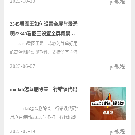
2023-10-30
pc教程
道Todesk远程控制怎么设置永久密
码？下面就让本站来为用户们来具体
的介绍一下吧。 Todesk远程控制
2345看图王如何设置全屏背景透
设????
明?2345看图王设置全屏背景透
明方法
2345看图王是一款较为简单好用
的高清图片浏览软件。支持所有主流
图片格式的浏览、编辑和管理，使用
2023-06-07
pc教程
起来非常方便快捷。那么2345看图王
怎么设置全屏背景透明呢？下面小编
就给大家详细介绍一下2345看图王设
matlab怎么删除某一行错误代码
置????
matlab怎么删除某一行错误代码?
用户在使用matlab时多打一行代码或
者出现一行错误的代码要怎么删除，
2023-07-19
pc教程
其实只要选中要删除的代码直接注释