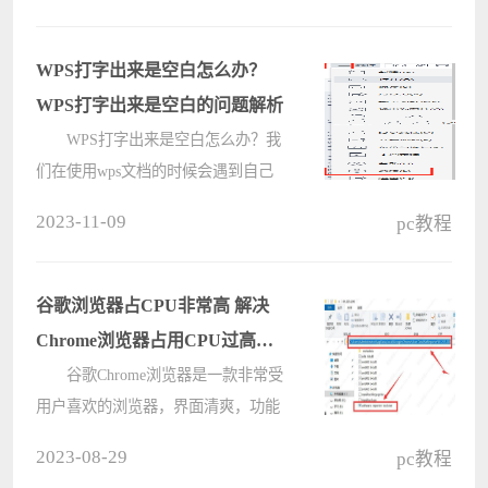
或者delete删除即可，下面是小编整理
的详细图文教程，觉得文字描述不
WPS打字出来是空白怎么办？
够????
WPS打字出来是空白的问题解析
WPS打字出来是空白怎么办？我
们在使用wps文档的时候会遇到自己
打出来的字是空白的，那么用户们遇
2023-11-09
pc教程
到这种情况要怎么办？下面就让本站
来为用户们来仔细的介绍一下WPS打
字出来是空白的问题解析吧。
谷歌浏览器占CPU非常高 解决
WPS打????
Chrome浏览器占用CPU过高的
小技巧
谷歌Chrome浏览器是一款非常受
用户喜欢的浏览器，界面清爽，功能
全面，但是有用户发现只要打开谷歌
2023-08-29
pc教程
浏览器就会占用非常高的CPU，还有