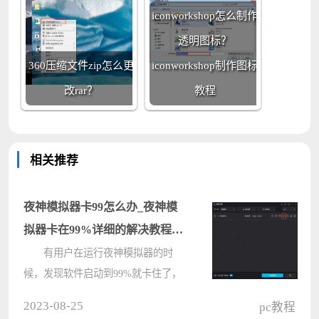
iconworkshop怎么制作
透明图标？
360压缩文件zip怎么更
iconworkshop制作图标
改rar？
教程
相关推荐
夜神模拟器卡99怎么办_夜神模
拟器卡在99%详细的解决教程方
法
有用户在运行夜神模拟器的时
候，发现软件启动到99%就卡住了，
怎么也进不去，遇到这个问题要如何
2023-08-25
pc教程
解决呢？针对这个问题，小编就给大