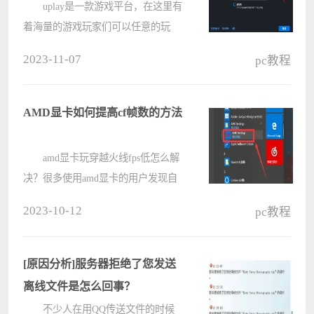
题解析
uplay是一款游戏平台，在这里有
着海量的游戏玩家们可以任意的玩
耍。不过很多的玩家们都在询问uplay
2023-11-07
pc教程
怎么更改游戏截图文件夹？下面就让
本站来为用户们来仔细的介绍一下育
碧截图在哪个文件夹里问题解析吧。
AMD显卡如何提高cf帧数的方法
????
amd显卡玩穿越火线fps低怎么解
决？很多使用amd显卡的用户发现自
己的玩cf游戏帧数很低，没办法流
2023-10-12
pc教程
畅，想要流畅体验的话，要怎么通过
设置提高cf的fps帧数呢？一起来看下
详细的设置把。 amd显卡玩穿越
[原因分析]服务器拒绝了您发送
火????
离线文件是怎么回事？
不少人在用QQ传送文件的时候