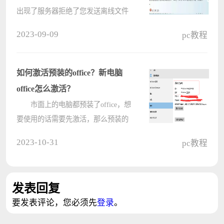
出现了服务器拒绝了您发送离线文件
的问题，对我们正常使用这个功能造
2023-09-09
pc教程
成了不少的困扰，那么这个是怎么回
事呢，下面小编就为大家带来详细介
绍吧！ 服务器拒绝
如何激活预装的office？新电脑
了????
office怎么激活？
市面上的电脑都预装了office，想
要使用的话需要先激活，那么预装的
office要如何激活？如果你是新购买的
2023-10-31
pc教程
电脑，可以试试下面的激活方法，希
望可以帮到你。 注意： 1、
新购机用户，须先联网自动激????
发表回复
要发表评论，您必须先
登录
。