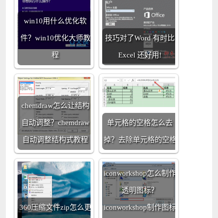
win10用什么优化软
件？win10优化大师教
技巧对了Word 有时比
程
Excel 还好用!
chemdraw怎么让结构
自动调整？chemdraw
单元格的空格怎么去
自动调整结构式教程
掉？去除单元格的空格
iconworkshop怎么制作
透明图标？
360压缩文件zip怎么更
iconworkshop制作图标