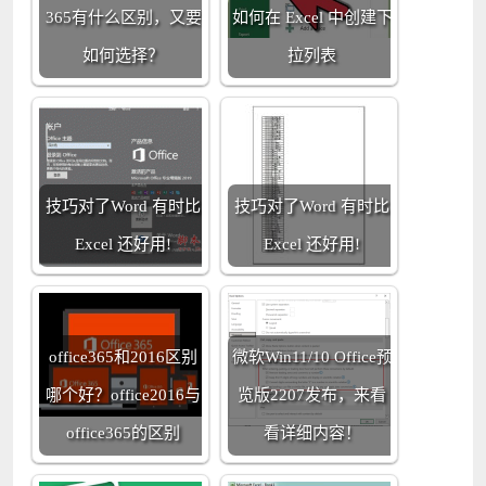
365有什么区别，又要
如何在 Excel 中创建下
如何选择？
拉列表
技巧对了Word 有时比
技巧对了Word 有时比
Excel 还好用!
Excel 还好用!
office365和2016区别
微软Win11/10 Office预
哪个好？office2016与
览版2207发布，来看
office365的区别
看详细内容！