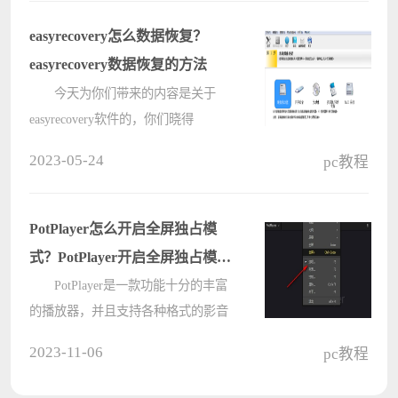
pdf中编辑添加文字应该怎么操作呢？
来看下具体的编辑教程吧。 福昕
easyrecovery怎么数据恢复？
pd????
easyrecovery数据恢复的方法
今天为你们带来的内容是关于
easyrecovery软件的，你们晓得
easyrecovery怎么数据恢复吗?本篇教
2023-05-24
pc教程
程就为你们带来了asyrecovery数据恢
复的方法，让我们一起来下文看看
吧。 easyrecovery怎么数据恢复?
PotPlayer怎么开启全屏独占模
easyr????
式？PotPlayer开启全屏独占模式
方法
PotPlayer是一款功能十分的丰富
的播放器，并且支持各种格式的影音
视频。在使用PotPlayer的过程中，有
2023-11-06
pc教程
的小伙伴想要开启全屏独占模式，但
又不知道该在哪里进行设置。其实很