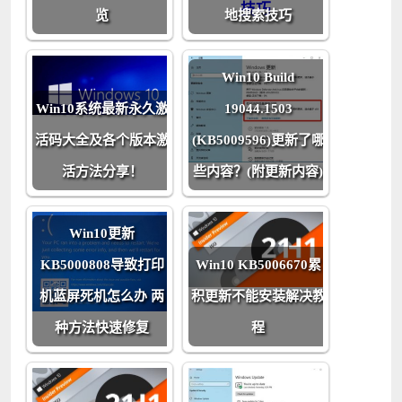
览
地搜索技巧
Win10 Build
Win10系统最新永久激
19044.1503
活码大全及各个版本激
(KB5009596)更新了哪
活方法分享！
些内容？(附更新内容)
Win10更新
KB5000808导致打印
Win10 KB5006670累
机蓝屏死机怎么办 两
积更新不能安装解决教
种方法快速修复
程