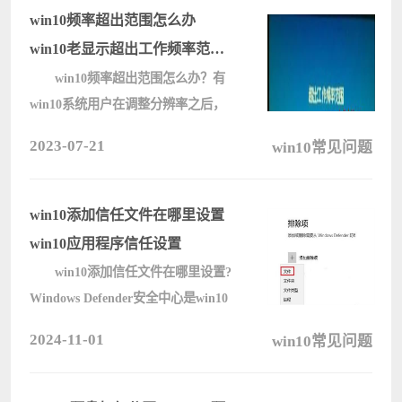
编教下大家调节win10任务栏透明度
win10频率超出范围怎么办
的方法。 ????
win10老显示超出工作频率范围
的解决方法
win10频率超出范围怎么办？有
win10系统用户在调整分辨率之后，
电脑一开机就显示频率超出范围了，
2023-07-21
win10常见问题
导致无法正常显示，该如何解决呢，
本文给大家带来win10老显示频率超
出范围的详细处理方法吧。 win10老
win10添加信任文件在哪里设置
显示超????
win10应用程序信任设置
win10添加信任文件在哪里设置?
Windows Defender安全中心是win10
系统自带的防护功能，可以有效的隔
2024-11-01
win10常见问题
绝不信任的软件或者文件损害到电
脑，但是用户可以通过添加信任列表