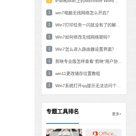
1
iPad和Mac上的Microsoft Word：在表中使用数学公式？
1
win7电脑无线网络怎么开启？
1
Win7打印任务一闪就没有了的解决方法
1
Win7如何修改无线网络密码?
1
Win7怎么进入路由器设置界面？
1
剪映专业版怎样查看“剪映”用户协议？剪映专业版查看“剪映”用户协议的方法
1
win11更改储存位置教程
1
Win7系统打开qq提示无法访问个人文件夹怎
专题工具排名
更多+