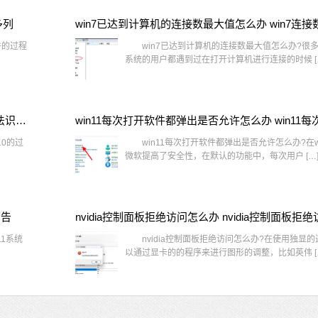
多列
win7已达到计算机的连接数最大值怎么办 win7连
件的过程
win7已达到计算机的连接数最大值怎么办?很多还
系统的用户都遇到过在打开计算机进行连接的时候 [
window10插网线为什么识别不了 win10网线插着却显示无法识别网络
10的过
win11每次打开软件都弹出是否允许怎么办?在wi
微软提高了安全性，在默认的功能中，每次用户 […
警告
1系统
nvidia控制面板拒绝访问怎么办?在使用独显
以通过显卡的的程序来进行图形的调整，比如英伟 [