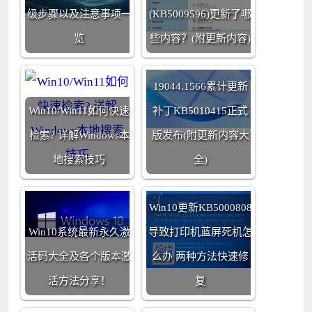
级步骤以及注意事项一
(KB5009596)更新了哪
览
些内容？(附更新内容)
Win10 Build
19044.1566累计更新
Win10/Win11如何快速
补丁KB5010415正式
检索? 详解Windows本
版发布(附更新内容大
地搜索技巧
全)
Win10更新KB5000808
Win10系统最新永久激
导致打印机蓝屏死机怎
活码大全及各个版本激
么办 两种方法快速修
活方法分享！
复