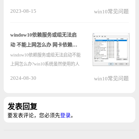
问题的搜索以及解决方法。而本篇文
2023-08-15
win10常见问题
章是针对在 Windows 10 系统下出现
APC 索引不匹配导致电脑蓝屏的问
题。 异步过程调用
window10依赖服务或组无法启
（APC????
动 不能上网怎么办 网卡依赖服
务组未启动
window10依赖服务或组无法启动不能
上网怎么办?win10系统虽然使用的人
多，但是本身存在着很多BUG问题，
2024-08-30
win10常见问题
比如有的用户在使用中就遇到了开机
提示网卡依赖服务组未启动，导致无
法上网，那这个问题应该怎么解决
发表回复
呢? ????
要发表评论，您必须先
登录
。