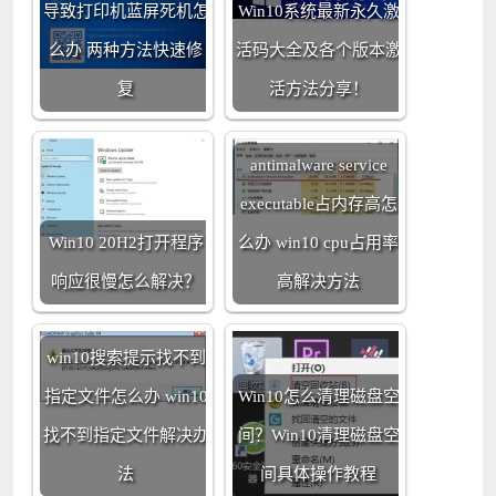
导致打印机蓝屏死机怎
Win10系统最新永久激
么办 两种方法快速修
活码大全及各个版本激
复
活方法分享！
antimalware service
executable占内存高怎
Win10 20H2打开程序
么办 win10 cpu占用率
响应很慢怎么解决？
高解决方法
win10搜索提示找不到
指定文件怎么办 win10
Win10怎么清理磁盘空
找不到指定文件解决办
间？Win10清理磁盘空
法
间具体操作教程