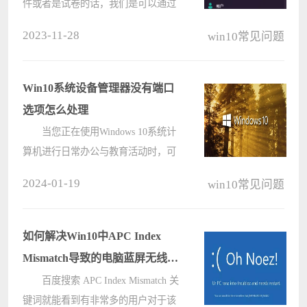
件或者是试卷的话，我们是可以通过
连接手机来进行传输的，下面一
2023-11-28
win10常见问题
win11为例来看一下电脑蓝牙应该怎
么传输文件。 电脑蓝牙传文件给
手机方法： 1、首先我们进入设
Win10系统设备管理器没有端口
置????
选项怎么处理
当您正在使用Windows 10系统计
算机进行日常办公与教育活动时，可
能会发现设备管理器于端口选项处空
2024-01-19
win10常见问题
白无物。在面临这种困境时，又应当
如何应对呢?请让我为您献上以下三
条建议！ win10设备管理器没有
如何解决Win10中APC Index
端????
Mismatch导致的电脑蓝屏无线重
启
百度搜索 APC Index Mismatch 关
键词就能看到有非常多的用户对于该