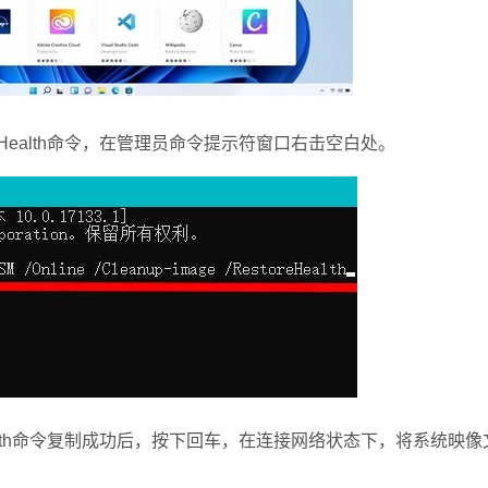
RestoreHealth命令，在管理员命令提示符窗口右击空白处。
RestoreHealth命令复制成功后，按下回车，在连接网络状态下，将系统