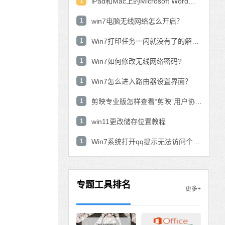
1
iPad和Mac上的Microsoft Word：在表中使用数学公式？
1
win7电脑无线网络怎么开启？
1
Win7打印任务一闪就没有了的解决方法
1
Win7如何修改无线网络密码?
1
Win7怎么进入路由器设置界面？
1
剪映专业版怎样查看“剪映”用户协议？剪映专业版查看“剪映”用户协议的方法
1
win11更改储存位置教程
1
Win7系统打开qq提示无法访问个人文件夹怎
专题工具排名
更多+