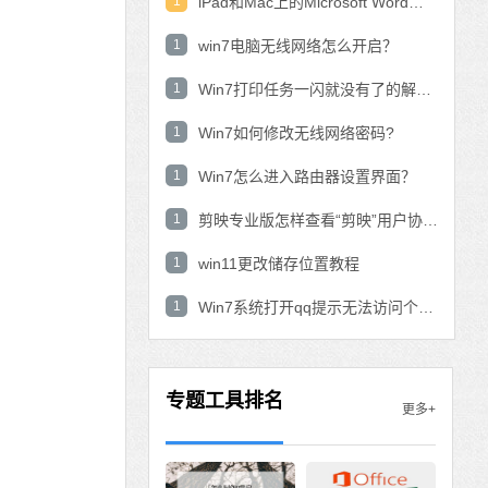
1
iPad和Mac上的Microsoft Word：在表中使用数学公式？
1
win7电脑无线网络怎么开启？
1
Win7打印任务一闪就没有了的解决方法
1
Win7如何修改无线网络密码?
1
Win7怎么进入路由器设置界面？
1
剪映专业版怎样查看“剪映”用户协议？剪映专业版查看“剪映”用户协议的方法
1
win11更改储存位置教程
1
Win7系统打开qq提示无法访问个人文件夹怎
专题工具排名
更多+