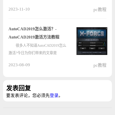
盒上购买后会获得一串cdk兑换码，
2023-11-10
pc教程
在steam商城直接兑换就可以购买游戏
了。不过还有很多的新手玩家不知道
如何操作，本篇教程就来介绍小黑盒
AutoCAD2019怎么激活？-
c????
AutoCAD2019激活方法教程
很多人不知道AutoCAD2019怎么
激活?今日为你们带来的文章是
AutoCAD2019激活方法教程，还有不
2023-08-09
pc教程
清楚小伙伴和小编一起来了解一下
吧。 AutoCAD 2019 序列号：
666-69696969 AutoCAD 2019 产品密
发表回复
钥: 001k1 ????
要发表评论，您必须先
登录
。