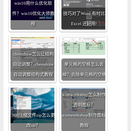
win10用什么优化软
件？win10优化大师教
技巧对了Word 有时比
程
Excel 还好用!
chemdraw怎么让结构
自动调整？chemdraw
单元格的空格怎么去
自动调整结构式教程
掉？去除单元格的空格
iconworkshop怎么制作
透明图标？
360压缩文件zip怎么更
iconworkshop制作图标
改rar？
教程