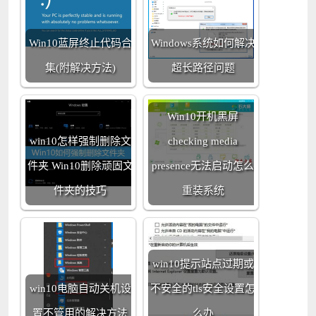
Win10蓝屏终止代码合
Windows系统如何解决
集(附解决方法)
超长路径问题
Win10开机黑屏
win10怎样强制删除文
checking media
件夹 Win10删除顽固文
presence无法启动怎么
件夹的技巧
重装系统
win10提示站点过期或
win10电脑自动关机设
不安全的tls安全设置怎
置不管用的解决方法
么办