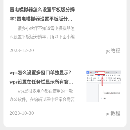
呢？来看看具体的使用方法吧。
雷电模拟器怎么设置平板版分辨
????
率?雷电模拟器设置平板版分辨
率的方法
很多小伙伴不知道雷电模拟器怎
么设置平板版分辨率，所以下面小编
就分享了雷电模拟器设置平板版分辨
2023-12-20
pc教程
率的方法，一起跟着小编来看看吧，
相信对大家会有帮助。 雷电模拟
器怎么设置平板版分辨率?雷电模
wps怎么设置多窗口单独显示？
拟????
wps设置在任务栏显示所有窗口
的方法
wps是很多用户都在使用的一款
办公软件，在编辑过程中经常会需要
打开多个窗口，如果想要多窗口单独
2023-10-30
pc教程
显示要怎么设置呢？wps怎么设置在
任务栏显示所有窗口？操作并不难，