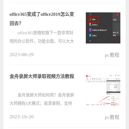
作，下面就来看看小编为你带来的解
决方法吧。 Win11安装cad提
office365变成了office2019怎么变
示????
回去？
office365是微软旗下一款非常好
用的办公软件，功能全面，可以大大
提高用户的办公效率。但是有用户打
2023-08-29
pc教程
开自己的office365竟然变成
office2019，这要如何恢复呢？下面小
编就给大家分享一下解决教程。
金舟录屏大师录取视频方法教程
具体????
金舟录屏大师如何用？金舟录屏
大师拥有4大模式；高清录制，支持
全屏、区域选择、电脑摄像头、分屏
2023-10-20
pc教程
等各类屏幕画面录制及录音功能。那
金舟录屏大师要怎么进行视频的录制