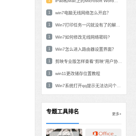
1
iPad和Mac上的Microsoft Word：在表中使用数学公式？
1
win7电脑无线网络怎么开启？
1
Win7打印任务一闪就没有了的解决方法
1
Win7如何修改无线网络密码?
1
Win7怎么进入路由器设置界面？
1
剪映专业版怎样查看“剪映”用户协议？剪映专业版查看“剪映”用户协议的方法
1
win11更改储存位置教程
1
Win7系统打开qq提示无法访问个人文件夹怎
专题工具排名
更多+