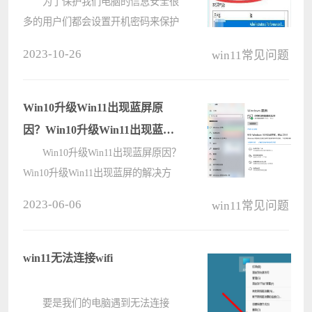
法
为了保护我们电脑的信息安全很
多的用户们都会设置开机密码来保护
我们自己的隐私，相信也有不少的用
2023-10-26
win11常见问题
户们也会忘记自己设置的密码，那么
Win11系统pin码忘记了怎么办？下面
就让本站来为用户们来介绍一下怎么
Win10升级Win11出现蓝屏原
解????
因？Win10升级Win11出现蓝屏
的解决方法
Win10升级Win11出现蓝屏原因？
Win10升级Win11出现蓝屏的解决方
法，最近不少用户都升级了Win11系
2023-06-06
win11常见问题
统，在现有的部分Win10电脑上，用
户可能会通过Windows Update收到微
软的提示，显示自己的当前设备是否
win11无法连接wifi
支持升????
要是我们的电脑遇到无法连接