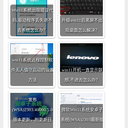
Win11系统出现错误代
码,驱动程序丢失进不
升级win11后黑屏不出
去系统怎么办？
现桌面怎么解决？
win11系统远程控制软
件无人值守启动的设置
win11开机一直显示联
方法
想,不进去怎么办？
Win11系统安卓子系统
发布
(WSA)2303.40000.5.0
微软Win11系统安卓子
版本更新，附更新日
系统(WSA)2303最新版