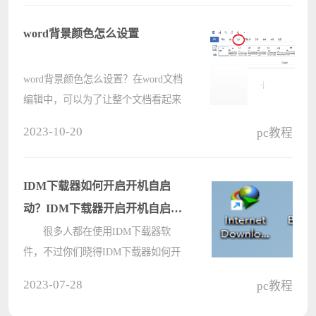
中，我们不仅能输入数字，也能够输
入中英文字符、罗马字符等内????
word背景颜色怎么设置
word背景颜色怎么设置？在word文档
编辑中，可以为了让整个文档看起来
更美观而设置文档的背景颜色，能为
2023-10-20
pc教程
整份文件增亮不少，那要怎么设置这
个背景颜色呢？一起来看看具体的设
置教程吧。 word背景颜色怎么设
IDM下载器如何开启开机自启
置？????
动？IDM下载器开启开机自启动
的方法
很多人都在使用IDM下载器软
件，不过你们晓得IDM下载器如何开
启开机自启动吗?接下来，小编就为
2023-07-28
pc教程
大伙带来了IDM下载器开启开机自启
动的方法，感兴趣的用户快来下文看