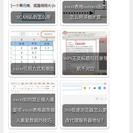
excel表格indirect函数
SCAN函数怎么用
怎么用详细步骤
WPS正文标题与目录导
excel引用方式有哪些
航不对应
excel如何禁止输入重
复项 excel表格避免输
360极速浏览器怎么更
入重复数据的技巧
改代理服务器地址？