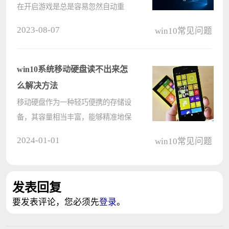
在开启游戏是总是容易忽然自动重
启，导致玩家无法正常的玩游戏，，
2023-08-07
win10常见问题
出现这种情况大概有以下三种方面的
原因。一是硬件问题导致，电脑电源
功率不足、内存运行不稳定，电压不
win10系统移动硬盘读不出来怎
稳定等????
么解决方法
移动硬盘作为一种轻巧便携的存储设
备，其容量相当丰富，能够精准地保
存各类资料。然而，部分Windows 10
2024-01-01
win10常见问题
系统用户在尝试将移动硬盘的USB接
口插入电脑时，会遭遇“未能识别USB
设备”的错误提示，此时该如何处理
发表回复
呢？????
要发表评论，您必须先
登录
。