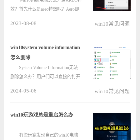
效？首先什么是areo特效呢？Aero即
Authentic（真实），Energetic（动
2023-08-08
win10常见问题
感），Reflective（反射性），
Open（开阔）四个单词的缩写。简单
的说就是系统毛玻璃效果，那么我们
win10system volume information
要怎么开????
怎么删除
System Volume Information无法
删除怎么办？用户们可以直接的打开
控制面板下的回复，然后点击配置系
2024-05-06
win10常见问题
统还原，之后直接的删除System
Volume Information文件夹来进行操作
就可以了。下面就让本站来为用户们
win10玩游戏总是重启怎么办
来????
有些玩家发现自己的win10电脑