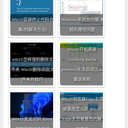
Win10蓝屏终止代码合
Windows系统如何解决
集(附解决方法)
超长路径问题
Win10开机黑屏
win10怎样强制删除文
checking media
件夹 Win10删除顽固文
presence无法启动怎么
件夹的技巧
重装系统
Win10浏览器Edge主页
被篡改怎么办 Win10
Win11无法识别 Xbox
Edge主页被篡改的解