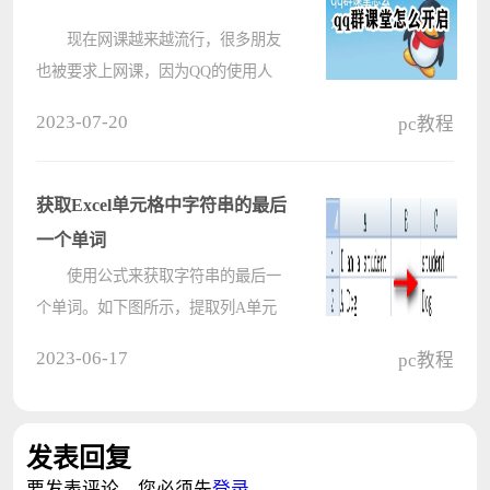
现在网课越来越流行，很多朋友
也被要求上网课，因为QQ的使用人
群广，用户基数大，QQ顺势推出了
2023-07-20
pc教程
QQ群课堂，很多学校和企业也开始
使用QQ群课堂来进行线上讲学或者
会议，本期小编给大家带来的就是qq
获取Excel单元格中字符串的最后
群课堂的开????
一个单词
使用公式来获取字符串的最后一
个单词。如下图所示，提取列A单元
格中字符串的最后一个单词，将其放
2023-06-17
pc教程
置到列C相应的单元格中。
先不看下面的内容，自已试一试。
公式思路 首先查找字符
发表回复
串????
要发表评论，您必须先
登录
。