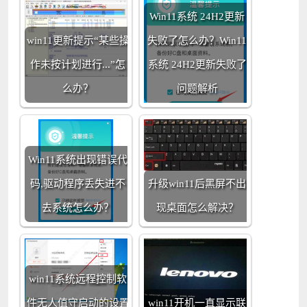
Win11系统 24H2更新
win11更新提示“某些操
失败了怎么办？Win11
作未按计划进行...”怎
系统 24H2更新失败了
么办？
问题解析
Win11系统出现错误代
码,驱动程序丢失进不
升级win11后黑屏不出
去系统怎么办？
现桌面怎么解决？
win11系统远程控制软
件无人值守启动的设置
win11开机一直显示联