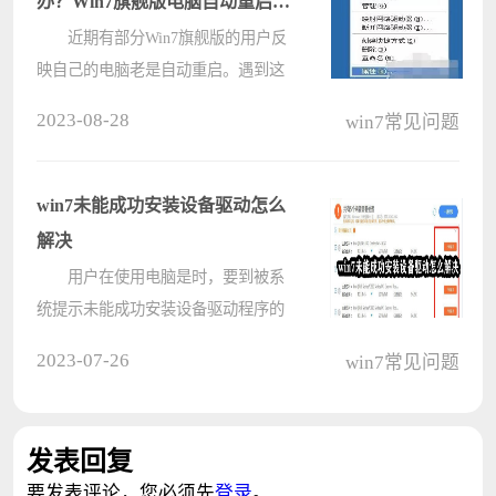
办？Win7旗舰版电脑自动重启的
解决方法
近期有部分Win7旗舰版的用户反
映自己的电脑老是自动重启。遇到这
种情况应该如何解决呢?导致这种情
2023-08-28
win7常见问题
况的原因有很多，下面小编将为大家
一一细分出现这个情况的原因和解决
方法，有需要的小伙伴们不要错过了
win7未能成功安装设备驱动怎么
哦，????
解决
用户在使用电脑是时，要到被系
统提示未能成功安装设备驱动程序的
情况怎么办?出现这种情况一般是两
2023-07-26
win7常见问题
种原因，一是驱动程序未安装，二是
驱动程序文件损坏导致无法正常使
用，用户只需要通过设备管理器重新
发表回复
安装驱????
要发表评论，您必须先
登录
。