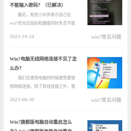
提????
不能输入密码？（已解决）
最近，有些小伙伴表示自己在
win7优化后鼠标和键盘同时失灵不能
输入密码进入系统了，这很有可能是
2023-10-24
win7常见问题
因为我们不小心删除或修改了系统驱
动，那么遇到这样的问题应该如何解
决呢？下面就给大家带来解决方法，
Win7电脑无线网络连接不见了怎
感兴????
么办？
我们在使用电脑的时候难免要使
用网络连接，除了有线连接之外，我
们可以尝试无线连接，有的用户第一
2023-08-30
win7常见问题
次使用无线连接发现网络连接消失
了，不知道在哪进行无线连接，那需
要怎么进行操作呢，下面教给大家操
Win7旗舰版电脑自动重启怎么
作方????