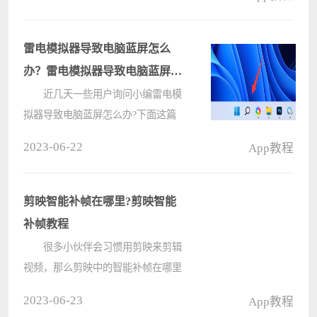
哦。 网易MuMu模拟器中流畅度
设置的具体方法 1、打开网易
MuMu模拟器软件后，点击右上方的
雷电模拟器导致电脑蓝屏怎么
三????
办？雷电模拟器导致电脑蓝屏解
决方法
近几天一些用户询问小编雷电模
拟器导致电脑蓝屏怎么办?下面这篇
文章就为大伙带来了雷电模拟器导致
2023-06-22
App教程
电脑蓝屏解决方法，感兴趣的用户快
来看看吧。 雷电模拟器导致电脑
蓝屏怎么办?雷电模拟器导致电脑蓝
剪映智能补帧在哪里?剪映智能
屏????
补帧教程
很多小伙伴会习惯用剪映来剪辑
视频，那么剪映中的智能补帧在哪里
呢?下面就为大家分享方法教程，有
2023-06-23
App教程
需要的可以来了解了解哦。 剪映