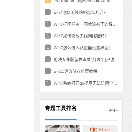
1
iPad和Mac上的Microsoft Word：在表中使用数学公式？
1
win7电脑无线网络怎么开启？
1
Win7打印任务一闪就没有了的解决方法
1
Win7如何修改无线网络密码?
1
Win7怎么进入路由器设置界面？
1
剪映专业版怎样查看“剪映”用户协议？剪映专业版查看“剪映”用户协议的方法
1
win11更改储存位置教程
1
Win7系统打开qq提示无法访问个人文件夹怎
专题工具排名
更多+