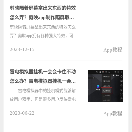
程吧。 剪映app摔倒效果
剪映隔着屏幕拿出来东西的特效
怎么弄？剪映app制作隔屏取物
特效教程视频
剪映隔着屏幕拿出来东西的特效怎么
弄？剪映app拥有各种强大特效，可
以让视频以假乱真，甚至实现一些魔
2023-12-15
App教程
术般的炸裂效果，可以给用户带来更
好的视觉效果以及更多的吸引力，比
如经常看到的视频隔屏取物的视频，
雷电模拟器挂机一会会卡住不动
具体????
怎么办？雷电模拟器挂机一会会
卡住不动的解决方法
雷电模拟器中的挂机模式能够解
放用户双手，但是很多用户反映雷电
模拟器挂机一会会卡住不动怎么办?
2023-06-22
App教程
下面这篇内容就带来了雷电模拟器挂
机一会会卡住不动的解决方法，让我