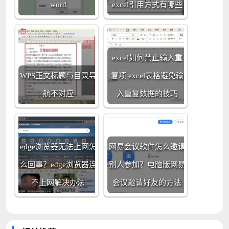
word
excel引用方式有哪些
excel如何禁止输入重
WPS正文标题与目录导
复项 excel表格避免输
航不对应
入重复数据的技巧
edge浏览器无法上网怎
网易会议软件怎么邀请
么回事？edge浏览器连
别人参加？电脑版网易
不上网解决办法
会议邀请好友的方法