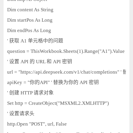
Dim content As String

Dim startPos As Long

Dim endPos As Long

' 获取 A1 单元格中的问题

question = ThisWorkbook.Sheets(1).Range("A1").Value

' 设置 API 的 URL 和 API 密钥

url = "https://api.deepseek.com/v1/chat/completions" 
apiKey = "你的API" ' 替换为你的 API 密钥

' 创建 HTTP 请求对象

Set http = CreateObject("MSXML2.XMLHTTP")

' 设置请求头

http.Open "POST", url, False
