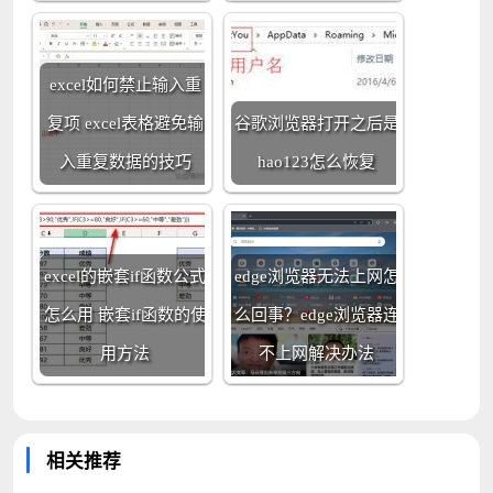
excel如何禁止输入重
复项 excel表格避免输
谷歌浏览器打开之后是
入重复数据的技巧
hao123怎么恢复
excel的嵌套if函数公式
edge浏览器无法上网怎
怎么用 嵌套if函数的使
么回事？edge浏览器连
用方法
不上网解决办法
相关推荐