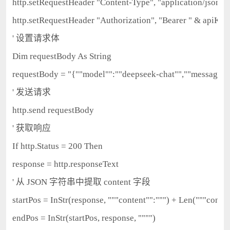
http.setRequestHeader "Content-Type", "application/json"

http.setRequestHeader "Authorization", "Bearer " & apiKey

' 设置请求体

Dim requestBody As String

requestBody = "{""model"":""deepseek-chat"",""messages"":[
' 发送请求

http.send requestBody

' 获取响应

If http.Status = 200 Then

response = http.responseText

' 从 JSON 字符串中提取 content 字段

startPos = InStr(response, """content"":""") + Len("""content
endPos = InStr(startPos, response, """")
