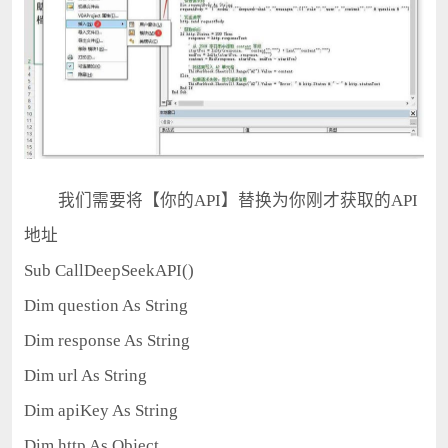
我们需要将【你的API】替换为你刚才获取的API
地址
Sub CallDeepSeekAPI()

Dim question As String

Dim response As String

Dim url As String

Dim apiKey As String

Dim http As Object
