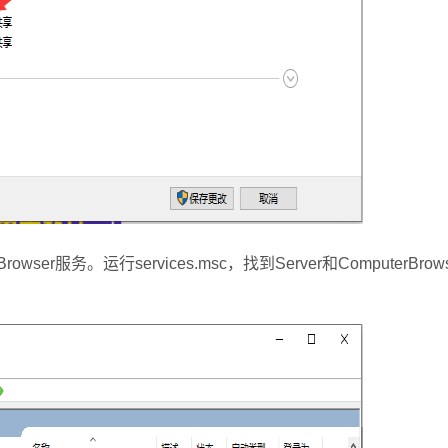
er服务。运行services.msc，找到Server和ComputerBro