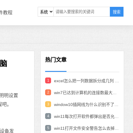
搜索
软件教程
热门文章
电脑
1
excel怎么把一列数据拆分成几列 excel一列内容拆分成很多列
2
win7已达到计算机的连接数最大值怎么办 win7连接数达到最大值
户明明设置
程吧。
3
window10插网线为什么识别不了 win10网线插着却显示无法识别网络
4
win11每次打开软件都弹出是否允许怎么办 win11每次打开软件都要确认
5
win11打开文件安全警告怎么去掉 下载文件跳出文件安全警告
设备发