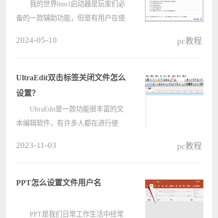
我的世界hmcl启动器是玩家们必
备的一款辅助功能，但是有用户在使
用过程中出现游戏非正常退出的问
2024-05-10
pc教程
题，这是怎么回事？可能是内存不
足，也可能是显卡驱动问题，下面就
来看看具体的解决办法吧。 方法
UltraEdit双击标签关闭文件怎么
一： ????
设置？
UltraEdit是一款功能很丰富的文
本编辑软件，有许多人都在进行使
用，而近期有不少的用户想要知道双
2023-11-03
pc教程
击标签关闭文件要怎么设置，针对这
个问题，今日软件教程，小编就来和
广大用户们分享具体的操作步骤，希
PPT怎么设置文件用户名
望今????
PPT是我们日常工作生活中经常