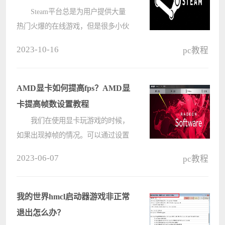
法
Steam平台总是为用户提供大量
热门火爆的在线游戏，但是很多小伙
伴在使用过程中总会遇到各种各样的
2023-10-16
pc教程
错误代码，那么当遇到错误代码105
应该怎么办呢？下面就和小编一起来
看看Steam提示错误代码105的解决方
AMD显卡如何提高fps？AMD显
法吧????
卡提高帧数设置教程
我们在使用显卡玩游戏的时候，
如果出现掉帧的情况。可以通过设置
显卡，增加帧率来解决，高帧率可以
2023-06-07
pc教程
让你的画面更加的流畅，动画效果更
加逼真。那么AMD显卡如何提高帧
数？其实方法很简单，不清楚应该如
我的世界hmcl启动器游戏非正常
何操作????
退出怎么办？