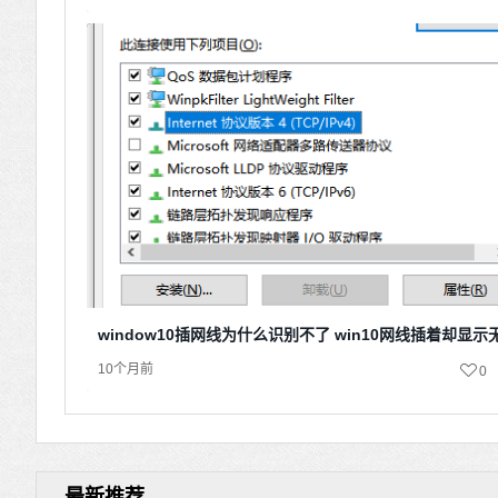
window10插网线为什么识别不了 win10网线插着却显
10个月前
0
最新推荐