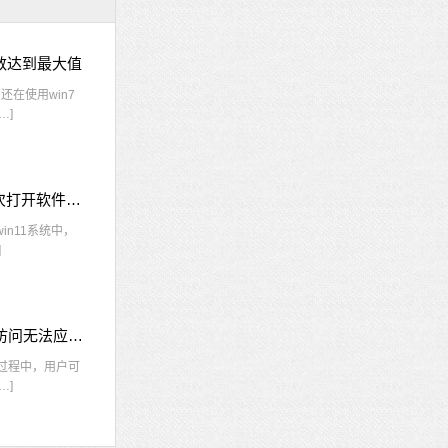
接数达到最大值
在使用win7
…]
win11每次打开软件都弹出是否允许怎么办 win11每次打开软件都要确认
n11系统中，
]
nvidia控制面板拒绝访问怎么办 nvidia控制面板拒绝访问无法应用选定的设置win10
的过程中，用户可
…]