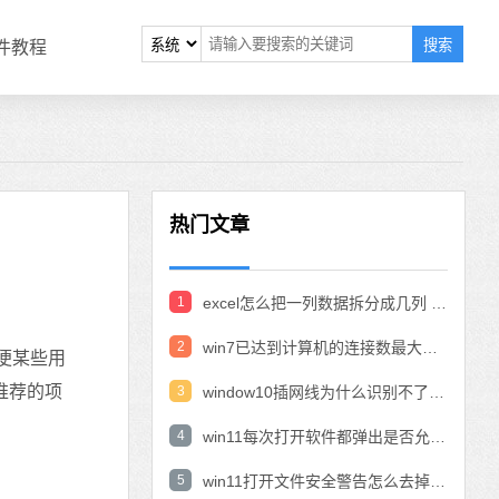
搜索
软件教程
热门文章
1
excel怎么把一列数据拆分成几列 excel一列内容拆分成很多列
2
win7已达到计算机的连接数最大值怎么办 win7连接数达到最大值
便某些用
推荐的项
3
window10插网线为什么识别不了 win10网线插着却显示无法识别网络
4
win11每次打开软件都弹出是否允许怎么办 win11每次打开软件都要确认
5
win11打开文件安全警告怎么去掉 下载文件跳出文件安全警告