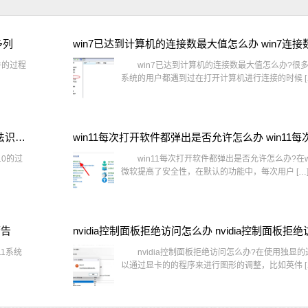
多列
win7已达到计算机的连接数最大值怎么办 win7连
件的过程
win7已达到计算机的连接数最大值怎么办?很多还
系统的用户都遇到过在打开计算机进行连接的时候 [
window10插网线为什么识别不了 win10网线插着却显示无法识别网络
10的过
win11每次打开软件都弹出是否允许怎么办?在wi
微软提高了安全性，在默认的功能中，每次用户 […
警告
1系统
nvidia控制面板拒绝访问怎么办?在使用独显
以通过显卡的的程序来进行图形的调整，比如英伟 [