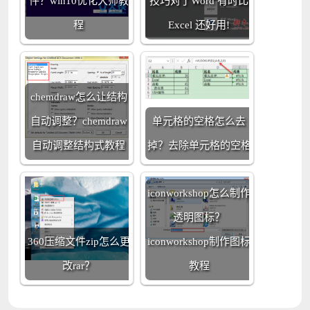
件？win10优化大师教
技巧对了Word 有时比
程
Excel 还好用!
chemdraw怎么让结构
自动调整？chemdraw
单元格的空格怎么去
自动调整结构式教程
掉？去除单元格的空格
iconworkshop怎么制作
透明图标？
360压缩文件zip怎么更
iconworkshop制作图标
改rar？
教程