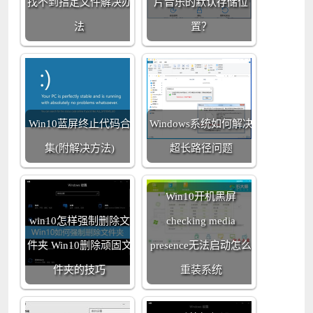
找不到指定文件解决办
片音乐的默认存储位
法
置？
Win10蓝屏终止代码合
Windows系统如何解决
集(附解决方法)
超长路径问题
Win10开机黑屏
win10怎样强制删除文
checking media
件夹 Win10删除顽固文
presence无法启动怎么
件夹的技巧
重装系统