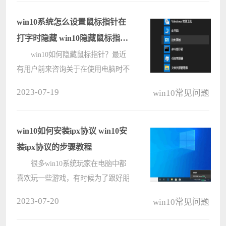
d3dx9_39.dll丢失的话就没办法运行，
那么要怎么修复d3dx9_39.dll呢？
win10系统怎么设置鼠标指针在
一????
打字时隐藏 win10隐藏鼠标指针
的方法
win10如何隐藏鼠标指针？最近
有用户前来咨询关于在使用电脑时不
想看到鼠标指针的情况，想必大家有
2023-07-19
win10常见问题
时候也不想看见，接下来小编和大家
演示下详细操作图文教程，一起来了
解一下吧 win10隐藏鼠标指针的方法
win10如何安装ipx协议 win10安
????
装ipx协议的步骤教程
很多win10系统玩家在电脑中都
喜欢玩一些游戏，有时候为了跟好朋
友们一起玩耍就会进行局域网联机游
2023-07-20
win10常见问题
戏，那么就需要安装IPX协议才可以
的，很多ghost win10 纯净版系统用户