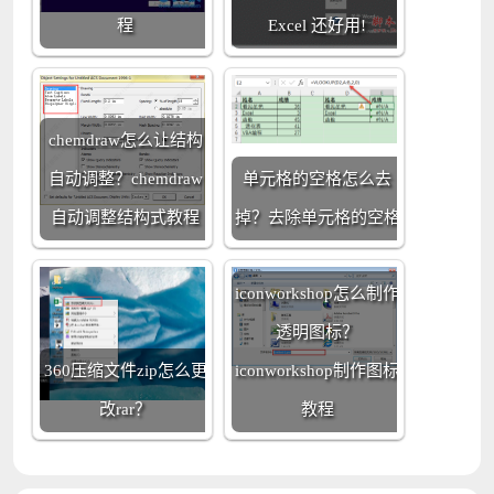
程
Excel 还好用!
chemdraw怎么让结构
自动调整？chemdraw
单元格的空格怎么去
自动调整结构式教程
掉？去除单元格的空格
iconworkshop怎么制作
透明图标？
360压缩文件zip怎么更
iconworkshop制作图标
改rar？
教程