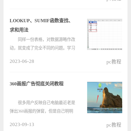
365需要通过密钥激活，用户可以使
用本站提供的免费密钥，或者支持正
版到微软官方买一个，买完之后不知
LOOKUP、SUMIF函数查找、
道????
求和用法
同样一份表格，对数据源略作改
动，就变成了完全不同的问题。学习
的时候一定要用心看，不要看一眼觉
2023-06-28
pc教程
得差不多就翻过，实际差了很多。
也只有小编会一直从不同角度解
同一个案例，应该除了我找不到第2
360画报广告彻底关闭教程
个人????
很多用户反映自己电脑最近老是
弹出360画报的弹窗，但是自己明明
没有安装360画报，这是怎么回事？
2023-09-13
pc教程
经常还需要手动才能关闭360画报，