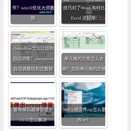
件？win10优化大师教
技巧对了Word 有时比
程
Excel 还好用!
chemdraw怎么让结构
自动调整？chemdraw
单元格的空格怎么去
自动调整结构式教程
掉？去除单元格的空格
雷电模拟器弹窗提示
360压缩文件zip怎么更
1153怎么解决
改rar？