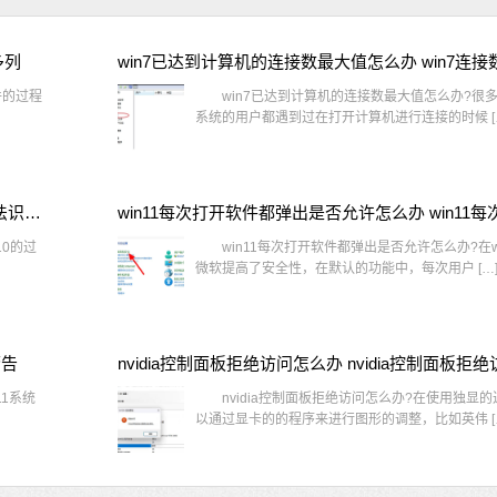
多列
win7已达到计算机的连接数最大值怎么办 win7连
件的过程
win7已达到计算机的连接数最大值怎么办?很多还
系统的用户都遇到过在打开计算机进行连接的时候 [
window10插网线为什么识别不了 win10网线插着却显示无法识别网络
10的过
win11每次打开软件都弹出是否允许怎么办?在wi
微软提高了安全性，在默认的功能中，每次用户 […
警告
1系统
nvidia控制面板拒绝访问怎么办?在使用独显
以通过显卡的的程序来进行图形的调整，比如英伟 [