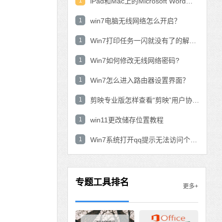
1
iPad和Mac上的Microsoft Word：在表中使用数学公式？
1
win7电脑无线网络怎么开启？
1
Win7打印任务一闪就没有了的解决方法
1
Win7如何修改无线网络密码?
1
Win7怎么进入路由器设置界面？
1
剪映专业版怎样查看“剪映”用户协议？剪映专业版查看“剪映”用户协议的方法
1
win11更改储存位置教程
1
Win7系统打开qq提示无法访问个人文件夹怎
专题工具排名
更多+