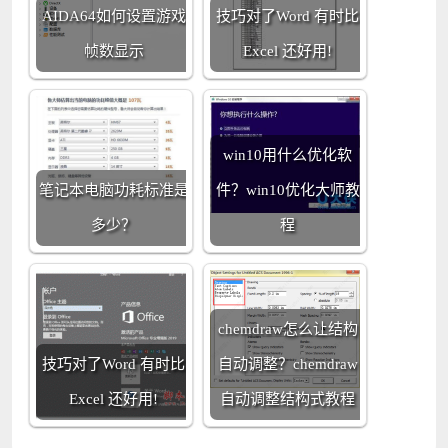
AIDA64如何设置游戏
技巧对了Word 有时比
帧数显示
Excel 还好用!
win10用什么优化软
笔记本电脑功耗标准是
件？win10优化大师教
多少？
程
chemdraw怎么让结构
技巧对了Word 有时比
自动调整？chemdraw
Excel 还好用!
自动调整结构式教程