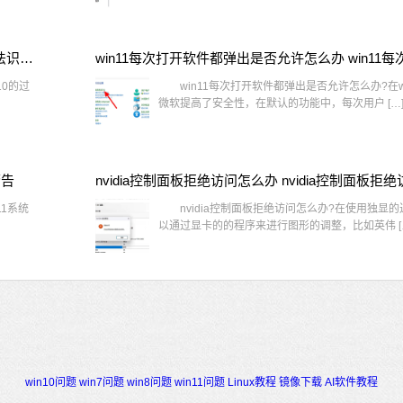
window10插网线为什么识别不了 win10网线插着却显示无法识别网络
10的过
win11每次打开软件都弹出是否允许怎么办?在wi
微软提高了安全性，在默认的功能中，每次用户 […
警告
1系统
nvidia控制面板拒绝访问怎么办?在使用独显
以通过显卡的的程序来进行图形的调整，比如英伟 [
win10问题
win7问题
win8问题
win11问题
Linux教程
镜像下载
AI软件教程