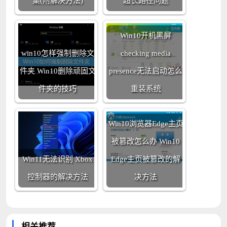
集(附解决方法)
超长路径问题
Win10开机黑屏
win10怎样强制删除文
checking media
件夹 Win10删除顽固文
presence无法启动怎么
件夹的技巧
重装系统
Win10浏览器Edge主页
被篡改怎么办 Win10
Win11无法识别 Xbox
Edge主页被篡改的解
控制器的解决方法
决方法
相关推荐