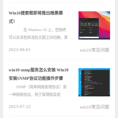
丁，一起来看看安装详细图解步骤
吧。 kb4474419补丁怎么安装：
Win10搜索框即将推出暗黑模
????
式！
在 Windows 10 上，您始终
可以在深色和浅色主题之间切换，甚
至可以决定应用程序是否应支持深色
2023-08-01
win10常见问题
模式。在 Windows 10 中更改主题会
影响本机应用程序、设置、任务栏、
通知中心和内置功能，例如文件资源
win10 snmp服务怎么安装 Win10
管????
安装SNMP协议功能操作步骤
SNMP（简单网络管理协议）是
一种网络协议，用于管理和监视
Internet协议网络中的网络连接设备。
2023-07-22
win10常见问题
但是新版Win10删除了SNMP协议功
能，因此想要使用该功能的用户需要