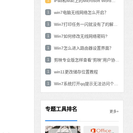
1
iPad和Mac上的Microsoft Word：在表中使用数学公式？
1
win7电脑无线网络怎么开启？
1
Win7打印任务一闪就没有了的解决方法
1
Win7如何修改无线网络密码?
1
Win7怎么进入路由器设置界面？
1
剪映专业版怎样查看“剪映”用户协议？剪映专业版查看“剪映”用户协议的方法
1
win11更改储存位置教程
1
Win7系统打开qq提示无法访问个人文件夹怎
专题工具排名
更多+