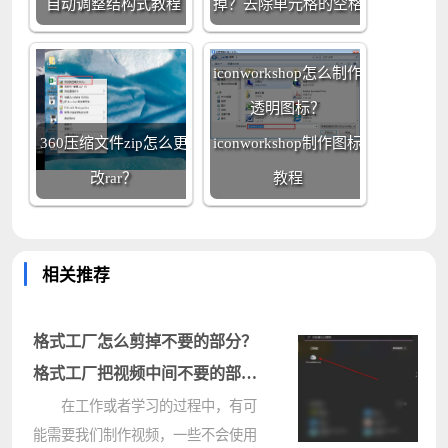
自动调整结构式教程
掉？去除单元格的空格
iconworkshop怎么制作
透明图标？
360压缩文件zip怎么更
iconworkshop制作图标
改rar？
教程
相关推荐
格式工厂怎么剪掉不要的部分？
格式工厂把视频中间不要的部份
剪掉
在工作或者学习的过程中，有可
能需要我们制作视频，一些不会使用