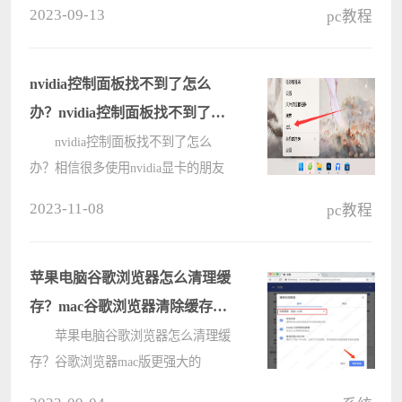
2023-09-13
pc教程
来，方便用户下次系统一键还原，那
想要恢复环境要怎么操作呢？来看下
具体的使用教程吧。 傲梅轻松
nvidia控制面板找不到了怎么
备????
办？nvidia控制面板找不到了的
解决方法
nvidia控制面板找不到了怎么
办？相信很多使用nvidia显卡的朋友
知道可以直接的在控制面板里修改优
2023-11-08
pc教程
化显卡设置，不过很多用户们在操作
的时候找不到了自己的显卡，下面就
让本站来为用户们来仔细的介绍一下
苹果电脑谷歌浏览器怎么清理缓
nvidi????
存？mac谷歌浏览器清除缓存方
法
苹果电脑谷歌浏览器怎么清理缓
存？谷歌浏览器mac版更强大的
Javascript V8引擎，包括WebKit和