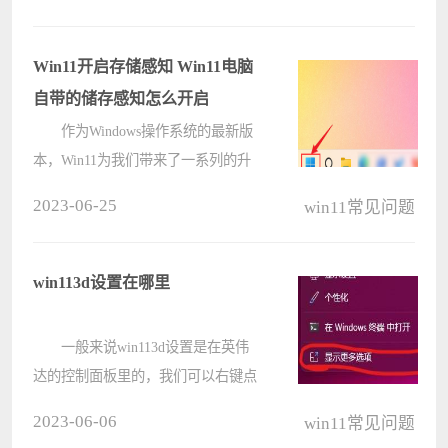
么操作，为此非常苦恼，那么win11
系统怎么清理c盘垃圾文件呢?今天电
脑系统之家为大家分享win11系统清
Win11开启存储感知 Win11电脑
理c盘????
自带的储存感知怎么开启
作为Windows操作系统的最新版
本，Win11为我们带来了一系列的升
级和改进。而“存储感知”也是一个特
2023-06-25
win11常见问题
色功能。存储感知可以帮助我们更好
地管理和优化存储空间，让我们的电
脑运行更加高效和流畅。它可以自动
win113d设置在哪里
识别????
一般来说win113d设置是在英伟
达的控制面板里的，我们可以右键点
击个性化，然后找到英伟达控制面
2023-06-06
win11常见问题
板，随后就可以进入3d设置了，还是