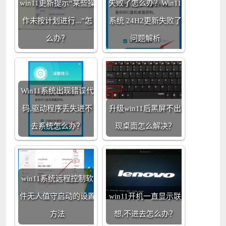
win11更新提示“某些操
失败了怎么办？Win11
作未按计划进行...”怎
系统 24H2更新失败了
么办？
问题解析
Win11系统出现错误代
码,驱动程序丢失进不
升级win11后黑屏不出
去系统怎么办？
现桌面怎么解决？
win11系统远程控制软
件无人值守启动的设置
win11开机一直显示联
方法
想,不进去怎么办？