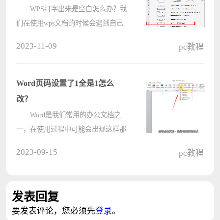
WPS打字出来是空白怎么办？我
们在使用wps文档的时候会遇到自己
打出来的字是空白的，那么用户们遇
2023-11-09
pc教程
到这种情况要怎么办？下面就让本站
来为用户们来仔细的介绍一下WPS打
字出来是空白的问题解析吧。
Word页码设置了1全是1怎么
WPS打????
改？
Word是我们常用的办公文档之
一，在使用过程中可能会出现这样那
样的问题，比如想要在Word文档上设
2023-09-15
pc教程
置页码，设置页码1之后查看后面的
篇幅页码也都是1了，这该怎么办？
下面小编就给大家分享一下具体的修
发表回复
改方法????
要发表评论，您必须先
登录
。