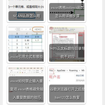
excel表格indirect函数
SCAN函数怎么用
怎么用详细步骤
WPS正文标题与目录导
excel引用方式有哪些
航不对应
excel如何禁止输入重
复项 excel表格避免输
谷歌浏览器打开之后是
入重复数据的技巧
hao123怎么恢复