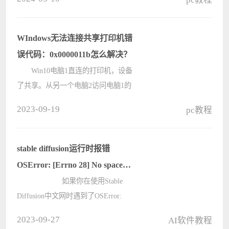
Game Ready 536.40 WHQL，对这款
显卡提供支持。该版本的显卡修复了
一些问题，比如图像边框像素上可能
WIndows无法连接共享打印机错
出????
误代码：0x0000011b怎么解决？
Win10电脑1直连的打印机，设备
了共享。从另一个电脑2访问电脑1的
共享打印机，连接提示错误
2023-09-19
pc教程
0x0000011b，如下：经询问使用人，
之前电脑2是可以正常连接到电脑1的
共享打印机的，只是最近几天突然连
stable diffusion运行时报错
接失败了。????
OSError: [Errno 28] No space
left on device的解决办法
如果你在使用Stable
Diffusion中文网时遇到了OSError:
[Errno 28] No space left on device的错
2023-09-27
AI软件教程
误，那么很可能是因为你的硬盘空间