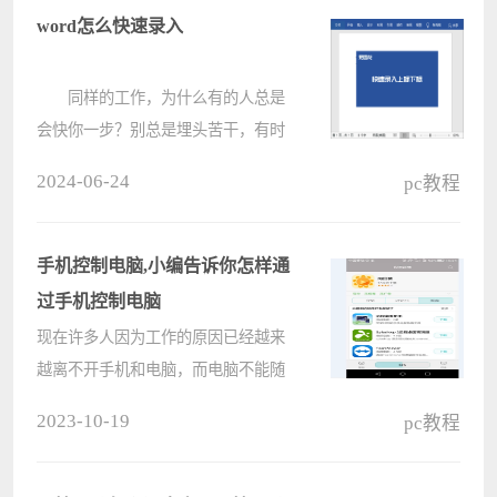
对你有帮助。 如何安装
word怎么快速录入
LEGIO????
同样的工作，为什么有的人总是
会快你一步？别总是埋头苦干，有时
候需要适当的给自己充一下电，多掌
2024-06-24
pc教程
握一些技巧。 01、上标和下标
如何在 Word 文档中设置上标和
下标？许多朋友都会在“字体&r????
手机控制电脑,小编告诉你怎样通
过手机控制电脑
现在许多人因为工作的原因已经越来
越离不开手机和电脑，而电脑不能随
身带在身边，有时候需要在远离电脑
2023-10-19
pc教程
的时候用到电脑上的文件资料或程
序。所以用手机远程控制电脑的需求