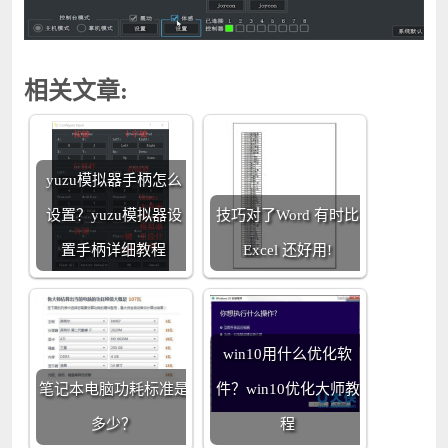
相关文章:
yuzu模拟器手柄怎么
设置？yuzu模拟器设
技巧对了Word 有时比
置手柄详细教程
Excel 还好用!
win10用什么优化软
笔记本电脑功耗标准是
件？win10优化大师教
多少？
程