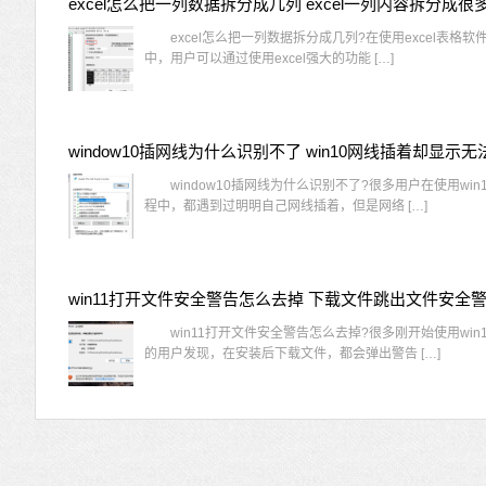
excel怎么把一列数据拆分成几列 excel一列内容拆分成很
excel怎么把一列数据拆分成几列?在使用excel表格软
中，用户可以通过使用excel强大的功能 […]
window10插网线为什么识别不了?很多用户在使用win
程中，都遇到过明明自己网线插着，但是网络 […]
win11打开文件安全警告怎么去掉 下载文件跳出文件安全
win11打开文件安全警告怎么去掉?很多刚开始使用win1
的用户发现，在安装后下载文件，都会弹出警告 […]