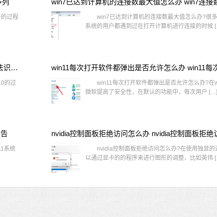
多列
win7已达到计算机的连接数最大值怎么办 win7连
件的过程
win7已达到计算机的连接数最大值怎么办?很多还
系统的用户都遇到过在打开计算机进行连接的时候 [
window10插网线为什么识别不了 win10网线插着却显示无法识别网络
10的过
win11每次打开软件都弹出是否允许怎么办?在wi
微软提高了安全性，在默认的功能中，每次用户 […
警告
1系统
nvidia控制面板拒绝访问怎么办?在使用独显
以通过显卡的的程序来进行图形的调整，比如英伟 [