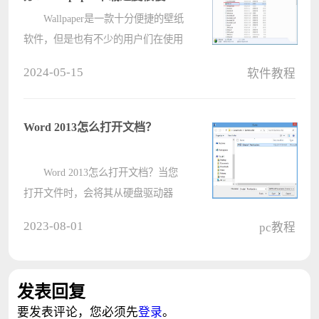
析
Wallpaper是一款十分便捷的壁纸
软件，但是也有不少的用户们在使用
的过程中发现Wallpaper下载速度很
2024-05-15
软件教程
慢，那么这要怎么办？下面就让小编
来为用户们来仔细的介绍一下
Wallpaper下载速度很慢解析吧。
Word 2013怎么打开文档？
Wallpa????
Word 2013怎么打开文档？当您
打开文件时，会将其从硬盘驱动器
（或其他存储位置）复制到计算机的
2023-08-01
pc教程
内存中，Word 2013可以在其中访问
该文件以查看和修改它。您可以使用
Word的模板之一打开现有文档或启动
发表回复
其他类????
要发表评论，您必须先
登录
。