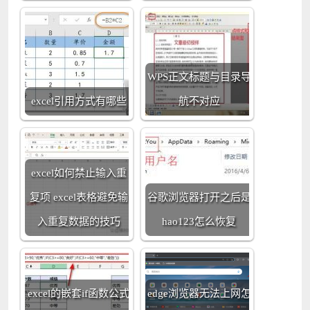
WPS正文标题与目录导
excel引用方式有哪些
航不对应
excel如何禁止输入重
复项 excel表格避免输
谷歌浏览器打开之后是
入重复数据的技巧
hao123怎么恢复
excel的嵌套if函数公式
edge浏览器无法上网怎