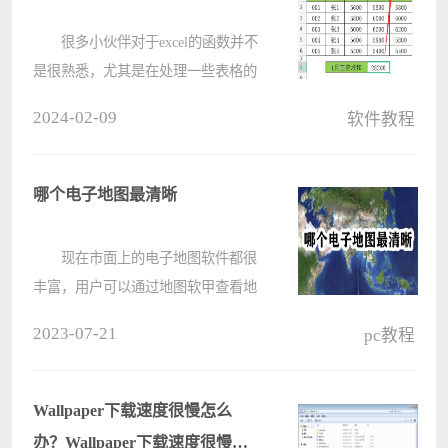
性。用????
很多小伙伴对于excel的函数并不
是很熟悉，尤其是在处理一些表格的
情况下显得尤为吃力，下面我们就一
2024-02-09
软件教程
起来看一下excel中sum函数的几种使
用方法吧。 sum函数的使用方法
教程： 1、单个区域求和 ????
哪个电子地图最清晰
现在市面上的电子地图软件都很
丰富，用户可以通过地图软甲查看地
球上的任意一个地方高清地图还可以
2023-07-21
pc教程
展现细枝末节的乡镇小路，让用户更
加清晰的进行观察，探索世界全景发
现周遭变化，本期小编整理了几款清
Wallpaper下载速度很慢怎么
晰????
办？Wallpaper下载速度很慢解